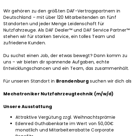
nstadt
Wir gehören zu den größten DAF-Vertragspartnern in
Deutschland – mit über 120 Mitarbeitenden an fünf
fsbüro Paderborn
Standorten und jeder Menge Leidenschaft für
Nutzfahrzeuge. Als DAF Dealer™ und DAF Service Partner™
stehen wir für starken Service, ein tolles Team und
zufriedene Kunden.
E
Du suchst einen Job, der etwas bewegt? Dann komm zu
uns – wir bieten dir spannende Aufgaben, echte
Entwicklungschancen und ein Team, das zusammenhält.
ebote
Für unseren Standort in
Brandenburg
suchen wir dich als
dungsangebote
Mechatroniker Nutzfahrzeugtechnik (m/w/d)
Unsere Ausstattung
ivbewerbung
Attraktive Vergütung zzgl. Weihnachtsprämie
Edenred Guthabenkarte im Wert von 50,00€
bewerbung für Mechatroniker
monatlich und Mitarbeiterrabatte Corporate