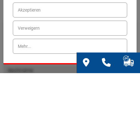
Akzeptieren
Bewerbungsformular
Verweigern
"Nfz / Kfz Mechatroniker"
Mehr...
Vorname
Nachname
E-Mail
Telefon
Kommentar/Fragen