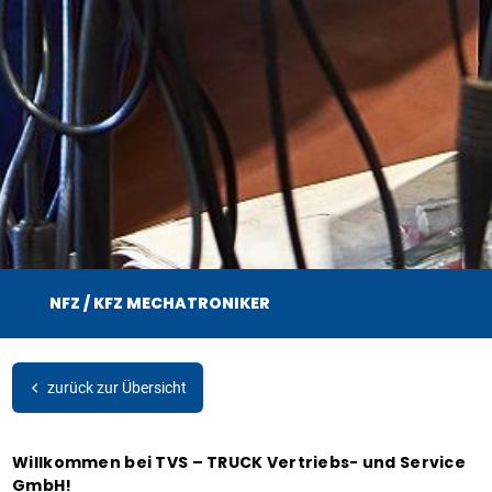
gebote
bshop
RTE
kappeln
NFZ / KFZ MECHATRONIKER
r
nburg
zurück zur Übersicht
Willkommen bei TVS – TRUCK Vertriebs- und Service
GmbH!