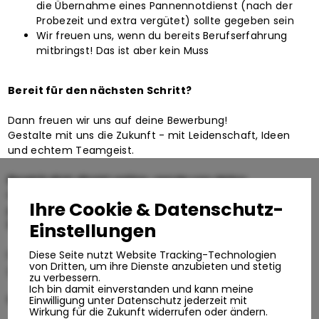
die Übernahme eines Pannennotdienst (nach der
Probezeit und extra vergütet) sollte gegeben sein
Wir freuen uns, wenn du bereits Berufserfahrung
mitbringst! Das ist aber kein Muss
Bereit für den nächsten Schritt?
Dann freuen wir uns auf deine Bewerbung!
Gestalte mit uns die Zukunft - mit Leidenschaft, Ideen
und echtem Teamgeist.
Bewirb dich direkt online, sende uns deine
Unterlagen per E-Mail an job@tvs-lkw.de oder
Ihre Cookie & Datenschutz-
per WhatsApp mit dem Stichwort „NFZ“ an die 0151 –
606 616 41
Einstellungen
Bei Fragen steht dir Herr Slosinski unter 0151-60661641
Diese Seite nutzt Website Tracking-Technologien
von Dritten, um ihre Dienste anzubieten und stetig
gerne zur Verfügung!
zu verbessern.
Ich bin damit einverstanden und kann meine
Wir freuen uns darauf, dich kennenzulernen!
Einwilligung unter Datenschutz jederzeit mit
Wirkung für die Zukunft widerrufen oder ändern.