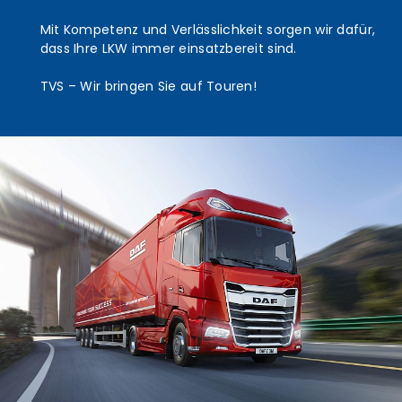
onal Truck Service
Mit Kompetenz und Verlässlichkeit sorgen wir dafür,
dass Ihre LKW immer einsatzbereit sind.
ECT Servicepartner
UCK & TRAILER
TVS – Wir bringen Sie auf Touren!
nd VDL Bus Servicepartner
vereinbarung
ILE
 Ersatzteile