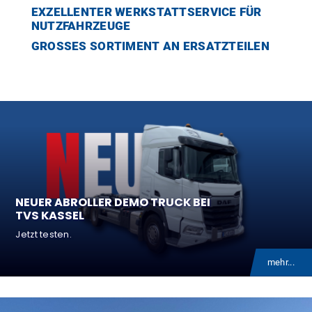
nstadt
EXZELLENTER WERKSTATTSERVICE FÜR
NUTZFAHRZEUGE
GROSSES SORTIMENT AN ERSATZTEILEN
fsbüro Paderborn
E
ebote
NEUER ABROLLER DEMO TRUCK BEI
dungsangebote
TVS KASSEL
Jetzt testen.
ivbewerbung
mehr...
bewerbung für Mechatroniker