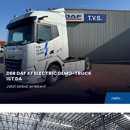
um bei TVS
DER DAF XF ELECTRIC DEMO-TRUCK
IST DA
Jetzt selbst erleben!
mehr...