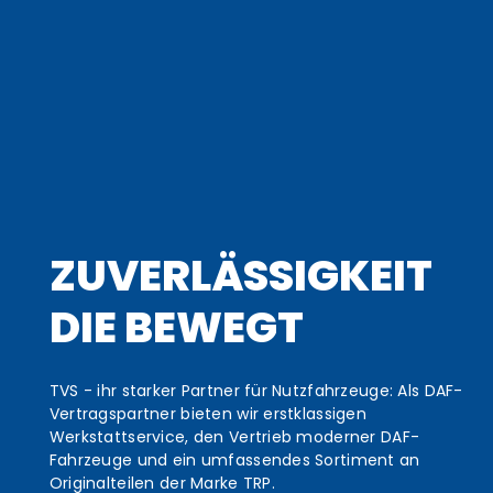
erträge - DAF Multisupport
nd Abgasuntersuchungen
tsprüfung
ahmen
eiberprüfung
digkeitsbegrenzerprüfung
vice
ZUVERLÄSSIGKEIT
age
zeugscheibenservice
DIE BEWEGT
pservice
kommunikation
TVS - ihr starker Partner für Nutzfahrzeuge: Als DAF-
chsel
Vertragspartner bieten wir erstklassigen
Werkstattservice, den Vertrieb moderner DAF-
partner
Fahrzeuge und ein umfassendes Sortiment an
Originalteilen der Marke TRP.
cepartner