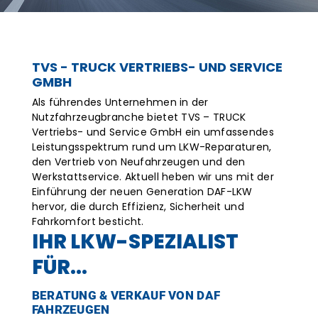
gebote
bshop
TVS - TRUCK VERTRIEBS- UND SERVICE
GMBH
Als führendes Unternehmen in der
RTE
Nutzfahrzeugbranche bietet TVS – TRUCK
Vertriebs- und Service GmbH ein umfassendes
Leistungsspektrum rund um LKW-Reparaturen,
den Vertrieb von Neufahrzeugen und den
kappeln
Werkstattservice. Aktuell heben wir uns mit der
Einführung der neuen Generation DAF-LKW
hervor, die durch Effizienz, Sicherheit und
r
Fahrkomfort besticht.
IHR LKW-SPEZIALIST
nburg
FÜR...
BERATUNG & VERKAUF VON DAF
FAHRZEUGEN