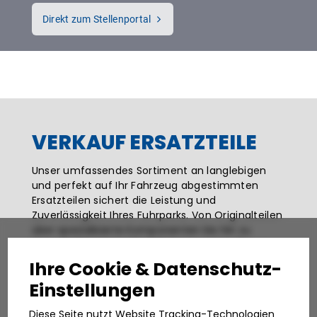
Direkt zum Stellenportal
VERKAUF ERSATZTEILE
Unser umfassendes Sortiment an langlebigen
und perfekt auf Ihr Fahrzeug abgestimmten
Ersatzteilen sichert die Leistung und
Zuverlässigkeit Ihres Fuhrparks. Von Originalteilen
über spezialisierte Komponenten bis hin zu
Komplettlösungen für Anhänger und Auflieger
Ihre Cookie & Datenschutz-
Einstellungen
weitere Informationen
Diese Seite nutzt Website Tracking-Technologien