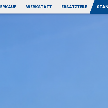
VERKAUF
WERKSTATT
ERSATZTEILE
STA