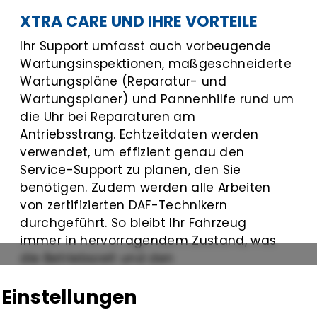
XTRA CARE UND IHRE VORTEILE
Ihr Support umfasst auch vorbeugende
Wartungsinspektionen, maßgeschneiderte
Wartungspläne (Reparatur- und
Wartungsplaner) und Pannenhilfe rund um
die Uhr bei Reparaturen am
Antriebsstrang. Echtzeitdaten werden
verwendet, um effizient genau den
Service-Support zu planen, den Sie
benötigen. Zudem werden alle Arbeiten
von zertifizierten DAF-Technikern
durchgeführt. So bleibt Ihr Fahrzeug
immer in hervorragendem Zustand, was
die Betriebszeit und den
Wiederverkaufswert steigert. Sie können
-Einstellungen
auch optionale Services hinzufügen, wie z.
B. Unterstützung beim Nachfüllen von